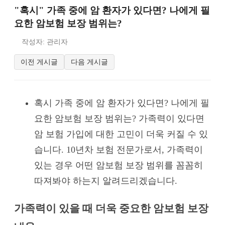
"혹시" 가족 중에 암 환자가 있다면? 나에게 필
요한 암보험 보장 범위는?
작성자: 관리자
이전 게시글
다음 게시글
혹시 가족 중에 암 환자가 있다면? 나에게 필
요한 암보험 보장 범위는? 가족력이 있다면
암 보험 가입에 대한 고민이 더욱 커질 수 있
습니다. 10년차 보험 전문가로서, 가족력이
있는 경우 어떤 암보험 보장 범위를 꼼꼼히
따져봐야 하는지 알려드리겠습니다.
가족력이 있을 때 더욱 중요한 암보험 보장