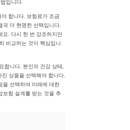
방법입니다.
야 합니다. 보험료가 조금
결국 더 현명한 선택입니다.
요. 다시 한 번 강조하지만
꼼히 비교하는 것이 핵심입니
요합니다. 본인의 건강 상태,
가진 상품을 선택해야 합니다.
험을 선택하여 미래에 대한
암보험 설계를 받는 것을 추