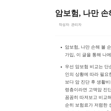
암보험, 나만 손
작성자: 관리자
암보험, 나만 손해 볼 
가입, 이 글을 통해 
우선 암보험 비교는 단순
인의 상황에 따라 필요
보다 암 진단 후 생활
령층이라면 고액암 진단
꼼꼼히 따져보고 비교해야
순히 보험료가 저렴한 